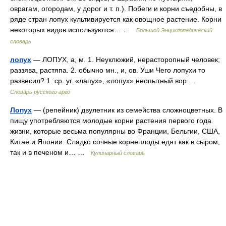
оврагам, огородам, у дорог и т. п.). Побеги и корни съедобны, в
ряде стран лопух культивируется как овощное растение. Корни
некоторых видов используются… …
Большой Энциклопедический
словарь
лопух
— ЛОПУХ, а, м. 1. Неуклюжий, нерасторопный человек;
раззява, растяпа. 2. обычно мн., и, ов. Уши Чего лопухи то
развесил? 1. ср. уг. «лапух», «лопух» неопытный вор …
Словарь русского арго
Лопух
— (репейник) двулетник из семейства сложноцветных. В
пищу употребляются молодые корни растения первого года
жизни, которые весьма популярны во Франции, Бельгии, США,
Китае и Японии. Сладко сочные корнеплоды едят как в сыром,
так и в печеном и… …
Кулинарный словарь