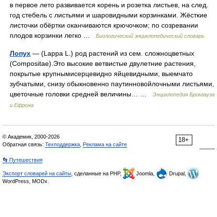
в первое лето развивается корень и розетка листьев, на след.
год стебель с листьями и шаровидными корзинками. Жёсткие
листочки обёртки оканчиваются крючочком; по созревании
плодов корзинки легко …
Биологический энциклопедический словарь
Лопух
— (Lappa L.) род растений из сем. сложноцветных
(Compositae).Это высокие ветвистые двулетние растения,
покрытые крупнымисерцевидно яйцевидными, выемчато
зубчатыми, снизу обыкновенно паутинновойлочными листьями,
цветочные головки средней величины… …
Энциклопедия Брокгауза
и Ефрона
© Академик, 2000-2026
18+
Обратная связь:
Техподдержка
,
Реклама на сайте
👣 Путешествия
Экспорт словарей на сайты
, сделанные на PHP,
Joomla,
Drupal,
WordPress, MODx.