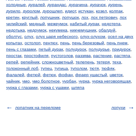
холодные
,
дуралей
,
дурандас
,
дурачина
,
дурачок
,
дурень
,
дурило
,
дуролом
,
дурошлеп
,
идиот
,
истукан
,
козел
,
колпак
,
кретин
,
круглый
,
лопушник
,
лопушок
,
лох
,
лох петрович
,
лох
чилийский
,
медный
,
межеумок
,
набитый дурак
,
недотепа
,
недотыка
,
недоумок
,
некумека
,
никчемушник
,
обалдуй
,
оболтус
,
олух
,
олух царя небесного
,
олух-олухом
,
осел на двух
копытах
,
остолоп
,
пентюх
,
пень
,
пень березовый
,
пень пнем
,
пень с глазами
,
петый дурак
,
полудурок
,
полудурье
,
придурок
,
простак
,
простофиля
,
пустоголов
,
раззява
,
растение
,
растяпа
,
репей
,
репейник
,
сложноцветный
,
телепень
,
тетеря
,
теха
,
толоконный лоб
,
тупец
,
тупица
,
туполом
,
тютя
,
тюфяк
,
фалалей
,
фетюй
,
фетюк
,
фофан
,
фраер ушастый
,
цветок
,
чайник
,
чмо
,
чмо болотное
,
чурбан
,
чурка
,
чурка неговорящая
,
чурка с глазами
,
чурка с ушами
,
шляпа
лопатник на переломе
лопухи