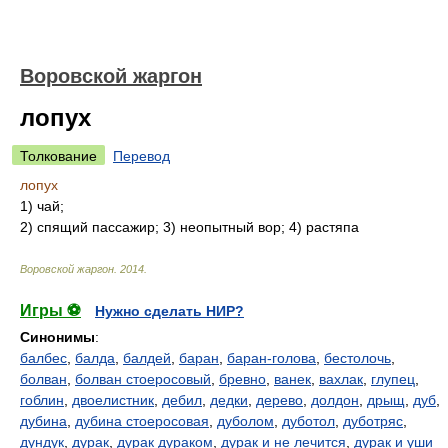
Воровской жаргон
лопух
Толкование
Перевод
лопух
1) чай;
2) спящий пассажир; 3) неопытный вор; 4) растяпа
Воровской жаргон
.
2014
.
Игры ⚽
Нужно сделать НИР?
Синонимы
:
балбес
,
балда
,
балдей
,
баран
,
баран-голова
,
бестолочь
,
болван
,
болван стоеросовый
,
бревно
,
ванек
,
вахлак
,
глупец
,
гоблин
,
двоелистник
,
дебил
,
дедки
,
дерево
,
долдон
,
дрыщ
,
дуб
,
дубина
,
дубина стоеросовая
,
дуболом
,
дуботол
,
дуботряс
,
дундук
,
дурак
,
дурак дураком
,
дурак и не лечится
,
дурак и уши