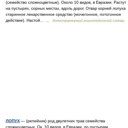
(семейство сложноцветные). Около 10 видов, в Евразии. Растут
на пустырях, сорных местах, вдоль дорог. Отвар корней лопуха
старинное лекарственное средство (мочегонное, потогонное
действие). Настой… …
Иллюстрированный энциклопедический словарь
ЛОПУХ
— (репейник) род двулетних трав семейства
сложноцветных. Ок. 10 видов, в Евразии, по пустырям,