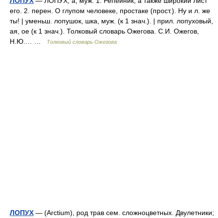
ЛОПУХ
— ЛОПУХ, а, муж. 1. Репейник, а также широкий лист
его. 2. перен. О глупом человеке, простаке (прост.). Ну и л. же
ты! | уменьш. лопушок, шка, муж. (к 1 знач.). | прил. лопуховый,
ая, ое (к 1 знач.). Толковый словарь Ожегова. С.И. Ожегов,
Н.Ю.… …
Толковый словарь Ожегова
ЛОПУХ
— (Arctium), род трав сем. сложноцветных. Двулетники;